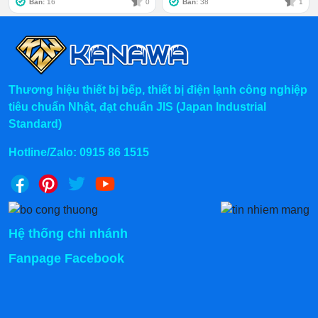
Bán:
16
0
Bán:
38
1
loại thực phẩm cần bảo quản. Dù thực phẩm, vật dụng
có kích thước lớn hay nhỏ thì sản phẩm này vẫn có thể
dễ dàng “cân đẹp”.
Thương hiệu thiết bị bếp, thiết bị điện lạnh công nghiệp
tiêu chuẩn Nhật, đạt chuẩn JIS (Japan Industrial
Standard)
Hotline/Zalo:
0915 86 1515
Hệ thống chi nhánh
Fanpage Facebook
Kệ đựng dễ tháo rời
Bánh xe chuyển động linh hoạt
Tủ đông này được trang bị 6 bánh xe, giúp tủ có thể di