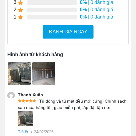
phía dưới.
3
0%
| 0 đánh giá
Bánh xe PU chịu lực 360 độ
chuyển động linh
2
0%
| 0 đánh giá
hoạt, giúp di chuyển tủ đến vị trí mong muốn một
1
0%
| 0 đánh giá
cách dễ dàng.
ĐÁNH GIÁ NGAY
Cơ chế hoạt động êm ái, độ ồn cực thấp.
Hình ảnh từ khách hàng
Thanh Xuân
Tủ đông và tủ mát đều mới cứng. Chính sách
sau mua hàng tốt, giao miễn phí, lắp đặt tận nơi
Trả lời
•
24/02/2025