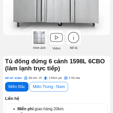
Hình ảnh
Mô tả
Video
Tủ đông đứng 6 cánh 1598L 6CBO
(làm lạnh trực tiếp)
Đã bán: 35
0
Đánh giá
0
Hỏi đáp
MÃ SP: 6CBO
Miền Bắc
Miền Trung - Nam
Liên hệ
Miễn phí
giao hàng 20km.