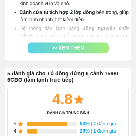
kinh doanh vừa và nhỏ.
Cánh cửa tủ tích hợp 2 lớp đồng
bên trong, giúp
làm lạnh nhanh, tiết kiệm điện.
Hệ thống dàn lạnh bằng
đồng nguyên chất
100%
, block nén chất lượng cao kết hợp
công
nghệ Ultra Cooling
cùng
cơ chế truyền nhiệt
>> XEM THÊM
trực tiếp
giúp tủ làm mát nhanh, lạnh sâu.
Môi chất lạnh được ứng dụng là
khí gas R290
đảm bảo độ an toàn và thân thiện tối đa.
5 đánh giá cho Tủ đông đứng 6 cánh 1598L
Công suất tiêu thụ tối đa 970W
, giúp tiết kiệm chi
6CBO (làm lạnh trực tiếp)
phí vận hành trong suốt quá trình trưng bày, bảo
quản thực phẩm.
4.8
Bảng điều khiển bao gồm 1 màn hình hiển thị
và các núm xoay
giúp người dùng dễ dàng theo
dõi nhiệt độ tủ, đồng thời điều chỉnh cho phù hợp.
ĐÁNH GIÁ TRUNG BÌNH
Trang bị giỏ đựng giúp tách biệt thực phẩm như
5
80%
| 4 đánh giá
kem, sữa chua, … với đá viên, đồ sống đông lạnh
4
20%
| 1 đánh giá