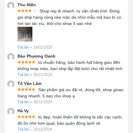
Thu Hiền
Shop rep ib nhanh, tư vấn nhiệt tình. Đóng
gói ship hàng cũng oke mặc dù nhìn mẫu mã bao bì có
hơi tan tác xíu, thôi cho shop 4 sao nhé
Thiết kế sản phẩm
👉 Bạn đang tìm kiếm tủ đông phù hợp cho nhu
Trả lời
•
24/02/2025
cầu kinh doanh hoặc sử dụng gia đình nhưng chưa
biết nên chọn loại nào?
Đào Phương Oanh
tủ chuẩn hãng, bảo hành full.hàng giao đến
👉 Khám phá ngay danh mục tủ đông Kanawa với
không móp méo, bạn ship lắp đặt luôn cho rất nhiệt tình
đầy đủ các dòng sản phẩm đang được ưa chuộng
Trả lời
•
26/11/2024
trên thị trường
Tô Văn Lâm
➡️ 46+ Mẫu
Tủ đông công nghiệp
– dung tích lớn,
Sản phẩm giá ưu đãi rẻ, dùng tốt, shop gioao
công suất mạnh
hàng nhanh, 5 sao cho shop ạ
➡️ 16+ Mẫu
Tủ đông nằm ngang
- lưu trữ rộng,
Trả lời
•
26/11/2024
phù hợp cửa hàng
Hà Vy
➡️ 22+ Mẫu
Tủ đông đứng
– tiết kiệm diện tích
tủ đẹp, hoàn thiện tốt không bị sắc các cạnh,
➡️ Tủ đông mini – nhỏ gọn, tiện lợi
độ ồn nhỏ hơn quạt, bảo quản đông lạnh ok
👉 Xem ngay toàn bộ các mẫu tủ đông mới nhất tại
Trả lời
•
26/11/2024