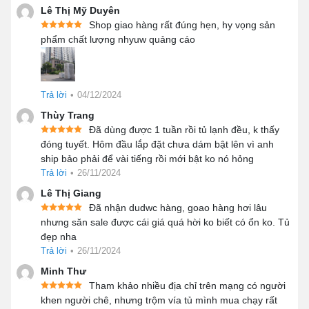
phù hợp với nhu cầu sử dụng thực tế.
Lê Thị Mỹ Duyên
Shop giao hàng rất đúng hẹn, hy vọng sản
phẩm chất lượng nhyuw quảng cáo
Với dung tích 103L với 4 cánh tủ riêng biệt, có thể cất trữ
1 lượng lớn thịt cá, kem, rau củ, hải sản, đồ đông lạnh
đóng hộp… mà không lo chật chội. Kích cỡ này hoàn
Trả lời
•
04/12/2024
toàn đủ nhu cầu của các tiệm thịt cá, đồ ăn làm sẵn, kem
tươi với quy mô vừa và lớn.
Thùy Trang
Đã dùng được 1 tuần rồi tủ lạnh đều, k thấy
Đồng thời, các hộ gia đình, tiệm cơm, nhà hàng, căn
đóng tuyết. Hôm đầu lắp đặt chưa dám bật lên vì anh
tin… cần trữ thực phẩm SLL cũng có thể trang bị công
ship bảo phải để vài tiếng rồi mới bật ko nó hỏng
Trả lời
•
26/11/2024
cụ này. Đồ ăn được cấp đông tốt nên bảo toàn 100%
màu sắc, mùi vị, đem chế biến đảm bảo VSATTP.
Lê Thị Giang
Đã nhận dudwc hàng, goao hàng hơi lâu
2. 6 bộ phận chính cấu thành tủ
nhưng săn sale được cái giá quá hời ko biết có ổn ko. Tủ
đông 4 cánh 4CBO 1038 lít
đẹp nha
Trả lời
•
26/11/2024
Trước khi mua tủ đông 4 cánh 1038L phải tìm hiểu rõ kết
Minh Thư
cấu và nắm bắt được từng bộ phận của công cụ đảm
Tham khảo nhiều địa chỉ trên mạng có người
nhiệm chức năng gì. Quá trình này không mất quá nhiều
khen người chê, nhưng trộm vía tủ mình mua chạy rất