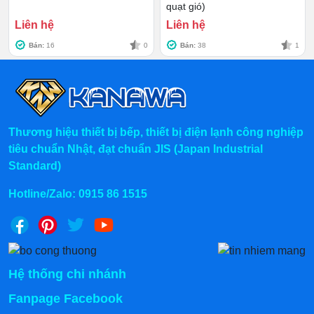
quạt gió)
Liên hệ
Liên hệ
Bán:
16
0
Bán:
38
1
Thương hiệu thiết bị bếp, thiết bị điện lạnh công nghiệp
tiêu chuẩn Nhật, đạt chuẩn JIS (Japan Industrial
Standard)
Bánh xe linh hoạt
Hotline/Zalo:
0915 86 1515
➤ ➤ ➤ PHẢI XEM:
Tủ đông 4 cánh KW-4CBO2
1038L 2 chế độ
3. Kanawa - Kho tủ đông, tủ mát
Hệ thống chi nhánh
siêu thị lớn, giá rẻ #1 Toàn Quốc
Fanpage Facebook