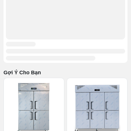
vận hành, hàng hóa được bảo quản tốt hơn.
2.5 Kệ đựng
Tủ gồm 4 ngăn chứa riêng biệt, mỗi khu có vách ngăn
phẳng chính giữa để bạn thoải mái xếp nhiều hàng hóa
khác nhau mà không bị chật chội. Khay đúc bằng inox
cao cấp sạch sẽ, tuy tên gọi 4 cánh nhưng thực tế tới 8
kệ chứa. Thoải mái đựng từ thịt cá, đồ đông lạnh, kem…
mà không lo thiếu chỗ.
Gợi Ý Cho Bạn