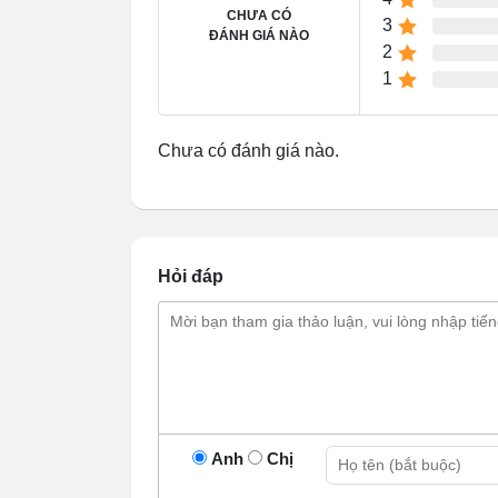
CHƯA CÓ
3
ĐÁNH GIÁ NÀO
2
1
Chưa có đánh giá nào.
Hỏi đáp
Đặc điểm nổi bật của tủ đô
Thiết kế sang trọng, cuốn hút
Anh
Chị
Tủ đông Deli 3 cánh 2 chế độ cửa lùa sau
được làm từ hợp kim cao cấp, có tuổi thọ