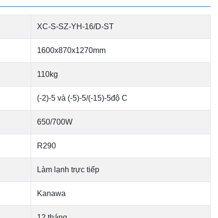
XC-S-SZ-YH-16/D-ST
1600x870x1270mm
110kg
(-2)-5 và (-5)-5/(-15)-5độ C
650/700W
R290
Làm lạnh trực tiếp
Kanawa
12 tháng