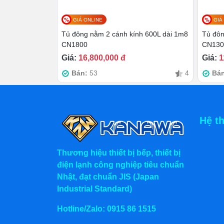
GIÁ ONLINE
GIÁ
Tủ đông nằm 2 cánh kính 600L dài 1m8
Tủ đôn
CN1800
CN130
Giá:
16,800,000 đ
Giá:
1
Bán:
53
4
Bá
Hệ t
Thương hiệu thiết bị bếp, thiết bị
điện lạnh công nghiệp tiêu chuẩn
Nhật, đạt chuẩn JIS (Japan
Industrial Standard)
Làm lạnh bằng dàn đồng cao cấ
Hotline/Zalo:
0915 86 1515
Tủ sử dụng dàn lạnh bằng 100% đồng, đảm