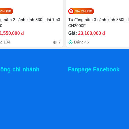
 ONLINE
GIÁ ONLINE
g nằm 2 cánh kính 330L dài 1m3
Tủ đông nằm 3 cánh kính 850L d
0
CN2000F
1,550,000 đ
Giá:
23,100,000 đ
n:
104
7
Bán:
46
hống chi nhánh
Fanpage Facebook
p
 bảo hiệu quả làm lạnh nhanh và sâu. Dàn đồng giúp tủ duy