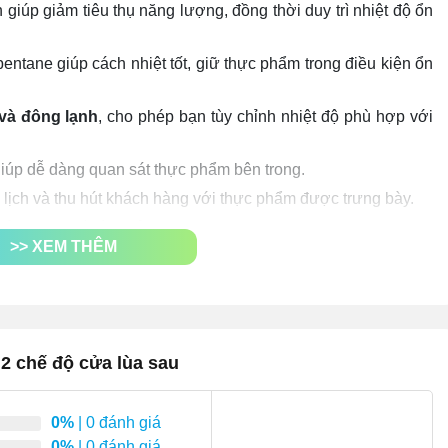
 giúp giảm tiêu thụ năng lượng, đồng thời duy trì nhiệt độ ổn
entane giúp cách nhiệt tốt, giữ thực phẩm trong điều kiện ổn
 và đông lạnh
, cho phép bạn tùy chỉnh nhiệt độ phù hợp với
giúp dễ dàng quan sát thực phẩm bên trong.
 lịch và thu hút khách hàng với thực phẩm được trưng bày.
hiệt trong quá trình sử dụng.
>> XEM THÊM
 thiện với môi trường.
 không gian sử dụng thoải mái nhất có thể.
 2 chế độ cửa lùa sau
0%
| 0 đánh giá
0%
| 0 đánh giá