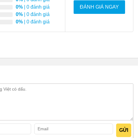
0%
| 0 đánh giá
ĐÁNH GIÁ NGAY
0%
| 0 đánh giá
0%
| 0 đánh giá
ng Deli 3 cánh 2 chế độ cửa lùa sau
 gây chú ý bởi thiết kế tinh tế và hiện đại. Phần thân dưới
 cao và khả năng chịu lực tốt. Phần thân trên được trang bị