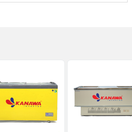
sang trọng và cuốn hút, giúp tủ trở thành điểm nhấn nổi bật
70mm, tủ đông Deli không chiếm quá nhiều diện tích lắp đặt.
o khả năng trưng bày và bảo quản lượng thực phẩm lớn,
 chế.