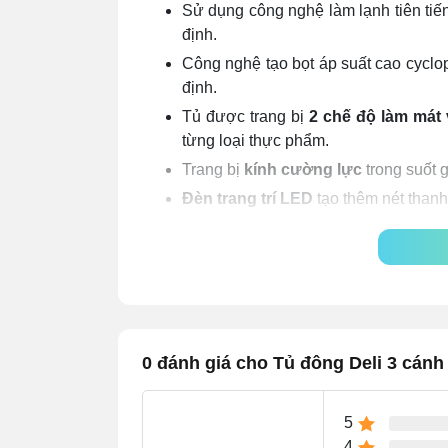
Sử dụng công nghệ làm lạnh tiên tiến
định.
Công nghệ tạo bọt áp suất cao cyclop
định.
Tủ được trang bị
2 chế độ làm mát
từng loại thực phẩm.
Trang bị
kính cường lực
trong suốt 
Đèn trang trí LED
tạo thêm nét thanh
Bản lề tự hồi
, giúp ngăn thất thoát n
Môi chất làm lạnh
R290
an toàn, thân
Vận hành êm ái, không ồn ào, tạo nên
0 đánh giá cho Tủ đông Deli 3 cánh
5
4