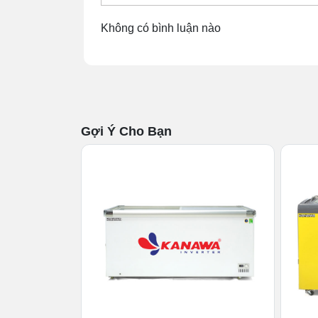
kính cong trong suốt, mang đến vẻ ngoài 
Không có bình luận nào
trong không gian trưng bày thực phẩm.
Với kích thước chiều sâu 870mm và cao 12
Tuy nhỏ gọn nhưng sản phẩm vẫn đảm bả
thích hợp cho các khu vực có diện tích hạn
Gợi Ý Cho Bạn