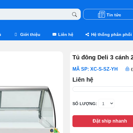
Tin tức
ủ
Giới thiệu
Liên hệ
Hệ thống phân phối
Tủ đông Deli 3 cánh 
MÃ SP: XC-S-SZ-YH
Đ
Liên hệ
SỐ LƯỢNG:
Đặt ship nhanh