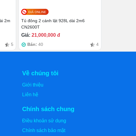
GIÁ ONLINE
ài 2m
Tủ đông 2 cánh lật 928L dài 2m6
CN2600T
Giá:
21,000,000 đ
5
Bán:
40
4
Về chúng tôi
Giới thiệu
Liên hệ
Chính sách chung
Điều khoản sử dụng
Chính sách bảo mật