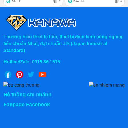
việc đọng sương trong tủ. Điều này giúp thực phẩm giữ
Bán:
7
0
Bán:
14
0
được độ tươi ngon lâu hơn, đồng thời hạn chế tối đa sự
phát triển của vi khuẩn.
Thương hiệu thiết bị bếp, thiết bị điện lạnh công nghiệp
tiêu chuẩn Nhật, đạt chuẩn JIS (Japan Industrial
Standard)
Hotline/Zalo:
0915 86 1515
Hệ thống chi nhánh
Fanpage Facebook
Hệ thống làm lạnh quạt gió
Cửa mở chắc chắn