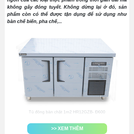
không gây đóng tuyết. Không dừng lại ở đó, sản
phẩm còn có thể được tận dụng để sử dụng như
bàn chế biến, pha chế,...
Tủ đông bàn chặt 1m2 HR12GZB- Đ600
Đặc điểm nổi bật của tủ đông bàn
>> XEM THÊM
chặt 1m2 250L làm lạnh quạt gió