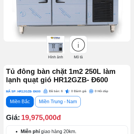
Hình ảnh
Mô tả
Tủ đông bàn chặt 1m2 250L làm
lạnh quạt gió HR12GZB- Đ600
Đã bán: 6
0
Đánh giá
0
Hỏi đáp
MÃ SP: HR12GZB- Đ600
Miền Bắc
Miền Trung - Nam
Giá:
19,975,000đ
Miễn phí
giao hàng 20km.