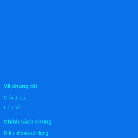
Cửa tủ được thiết kế dày dặn, khung viền kiên cố kết
hợp bản lề chắc chắn, giúp đóng mở êm ái mà không bị
xê dịch hay rung lắc trong quá trình sử dụng. Lớp
gioăng cao su ôm khít giúp giữ lạnh hiệu quả, hạn chế
thất thoát nhiệt. Nhờ cấu trúc bền vững này, cửa tủ luôn
đóng kín, đảm bảo khả năng bảo quản thực phẩm ổn
định và an toàn.
Về chúng tôi
Giới thiệu
Liên hệ
Chính sách chung
Điều khoản sử dụng