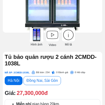
Hình ảnh
Mô tả
Video
Tủ bảo quản rượu 2 cánh 2CMDD-
1038L
Đã bán: 234
0
Đánh giá
0
Hỏi đáp
MÃ SP: 2CMDD-1038L
Hà Nội
Đồng Nai, Sài Gòn
Giá:
27,300,000đ
Miễn phí
giao hàng 20km.