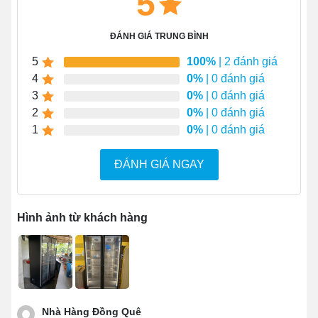
5
vật phẩm bên trong dễ dàng.
Đèn LED chiếu sáng 3 chế độ
: xanh – tím –
ĐÁNH GIÁ TRUNG BÌNH
vàng, tạo hiệu ứng cực hút mắt.
5
100%
| 2 đánh giá
Thiết kế tay nắm âm giúp tăng tính thẩm mỹ cho
4
0%
| 0 đánh giá
tổng thể sản phẩm.
3
0%
| 0 đánh giá
Trang bị hệ thống bánh xe PU bền bỉ, linh hoạt.
2
0%
| 0 đánh giá
1
0%
| 0 đánh giá
Sử dụng đơn giản, không gây ồn: Chỉ cần cắm
điện và chỉnh nhiệt, đợi một thời gian rồi sắp xếp
ĐÁNH GIÁ NGAY
thực phẩm vào khoang.
Hình ảnh từ khách hàng
Nhà Hàng Đồng Quê