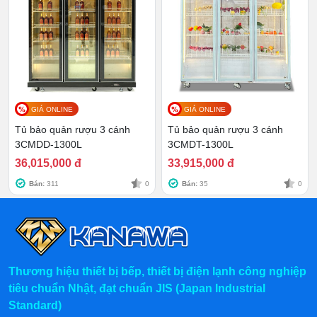
Đặt tủ ở vị trí bằng phẳng, tránh những nơi tiếp
xúc trực tiếp với ánh sáng mặt trường. Đặt cách
tường tối thiểu 10cm.
Đối với tủ mới dịch chuyển, cần để khoảng 12
tiếng cho bên trong ổn định rồi mới kết nối điện.
Trước khi cho rượu vào, cần vệ sinh tủ sạch sẽ.
GIÁ ONLINE
GIÁ ONLINE
Cắm điện và để tủ ở nhiệt độ thấp nhất trong
Tủ bảo quản rượu 3 cánh
Tủ bảo quản rượu 3 cánh
khoảng 30 phút đầu, sau đó, chỉnh về nhiệt độ bảo
3CMDD-1300L
3CMDT-1300L
quản phù hợp.
36,015,000 đ
33,915,000 đ
Sử dụng khăn mềm và dung dịch tẩy rửa không có
Bán:
311
0
Bán:
35
0
axit để làm sạch tủ định kỳ.
Thương hiệu thiết bị bếp, thiết bị điện lạnh công nghiệp
tiêu chuẩn Nhật, đạt chuẩn JIS (Japan Industrial
Standard)