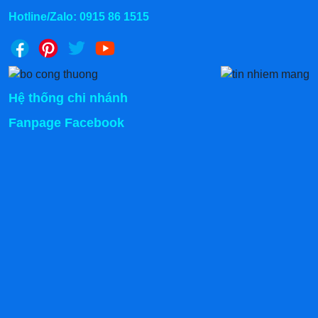
Hotline/Zalo:
0915 86 1515
Lưu ý khi sử dụng tủ bảo quản rượu
Hệ thống chi nhánh
Chính sách mua hàng tại Kanawa
Fanpage Facebook
Hình thức mua hàng
Mua Online: Gọi trực tiếp hotline
0915.86.1515
hoặc để
lại số điện thoại công ty sẽ liên hệ lại ngay.
Mua hàng trực tiếp tại kho qua Kanawa các địa chỉ:
Kho Hà Nội: 366 Trần Điền mới, Định Công,
Hoàng Mai
Kho Hồ Chí Minh: Số 8 Hẻm 827 Hà Huy Giáp,
Thạnh Xuân, Quận 12
Kho Đồng Nai: 1022 - QL 51 Tổ 3 - Ấp Đồng -