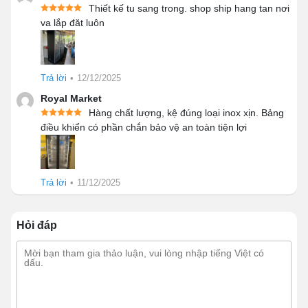
Thiết kế tu sang trong. shop ship hang tan nơi
va lắp đăt luôn
Lợi ích tủ bảo quản rượu 2 cánh mang lại
Thiết kế tủ bảo quản rượu 2 cánh
Trả lời
•
12/12/2025
2CMDD-1038L có gì đáng chú ý?
Royal Market
Hàng chất lượng, kệ đúng loại inox xịn. Bảng
Thiết kế sang trọng, hiện đại
điều khiển có phần chắn bảo vệ an toàn tiện lợi
Tủ bảo quản rượu 2 cánh 2CMDD-1038L sở hữu thiết
kế hiện đại với sự kết hợp giữa hợp kim cao cấp sơn
Trả lời
•
11/12/2025
tĩnh điện đen và kính cường lực trong suốt. Phần kính
được trang bị công nghệ LowE, công nghệ chống UV
giúp chống đọng sương, ngăn chặn sự ảnh hưởng của
Hỏi đáp
nhiệt độ đến chất lượng rượu.