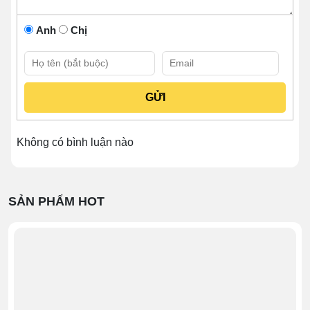
Anh
Chị
Không có bình luận nào
SẢN PHẨM HOT
Thiết kế sang trọng, hiện đại
Ngoài ra, sự sang trọng của chiếc tủ còn đến từ lớp vỏ
ngoài đen bóng, hiệu ứng ánh sáng sinh động của đèn
LED ở phần viền. Hệ thống đèn LED 3 màu: xanh – tím
– vàng, chạy dọc theo các kệ, làm nổi bật các chai rượu