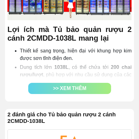
Lợi ích mà Tủ bảo quản rượu 2
cánh 2CMDD-1038L mang lại
Thiết kế sang trọng, hiện đại với khung hợp kim
được sơn tĩnh điện đen.
Dung tích lớn
1038L
, có thể chứa tới
200 chai
rượu/lượt
, phù hợp với nhu cầu sử dụng của các
quán bar, nhà hàng,...
>> XEM THÊM
Điều chỉnh nhiệt độ linh hoạt trong khoảng
0 -
10°C
giúp duy trì hương vị và độ tươi mát của
nhiều loại rượu khác nhau.
2 đánh giá cho Tủ bảo quản rượu 2 cánh
Công nghệ làm lạnh trực tiếp
Ultra Cooling
giúp
2CMDD-1038L
làm lạnh nhanh, lạnh sâu.
Công nghệ kính Low E
vừa hạn chế thoát nhiệt,
vừa chống đọng sương, giúp khách hàng quan sát