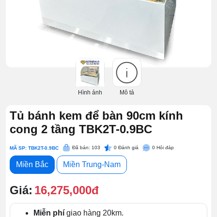
Hình ảnh
Mô tả
Tủ bánh kem để bàn 90cm kính
cong 2 tầng TBK2T-0.9BC
Đã bán: 103
0
Đánh giá
0
Hỏi đáp
MÃ SP: TBK2T-0.9BC
Miền Bắc
Miền Trung-Nam
Giá:
16,275,000đ
Miễn phí
giao hàng 20km.