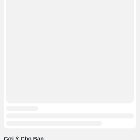
thể trụ vững tại các mặt bàn, quầy kệ.
Thiết kế tủ bánh kem nhỏ gọn
Gợi Ý Cho Bạn