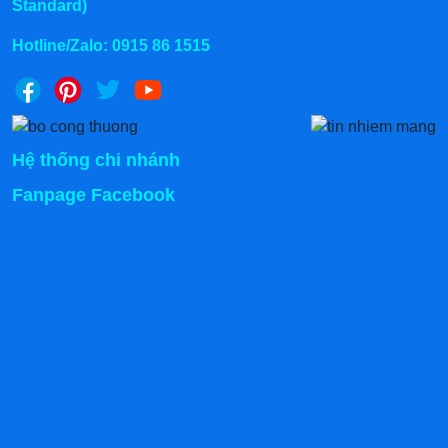
Standard)
Hotline/Zalo:
0915 86 1515
Hệ thống chi nhánh
Fanpage Facebook
Chính sách vận chuyển:
Giao hàng hỏa tốc trong 2 giờ bán kính 20km
Miễn phí giao hàng bán kính
Hỗ trợ 50% phí giao hàng tỉnh lẻ.