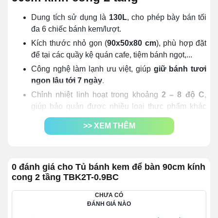
Dung tích sử dụng là
130L
, cho phép bày bán tối
đa 6 chiếc bánh kem/lượt.
Kích thước nhỏ gọn (
90x50x80 cm
), phù hợp đặt
để tại các quầy kệ quán cafe, tiệm bánh ngọt,...
Công nghệ làm lạnh ưu việt, giúp
giữ bánh tươi
ngon lâu tới 7 ngày
.
Chỉnh nhiệt linh hoạt trong khoảng
2 – 8 độ C
,
giúp bảo quản được nhiều loại thực phẩm khác
nhau.
>> XEM THÊM
Làm lạnh sâu,
làm lạnh nhanh chỉ sau 30 – 60
phút
.
Công nghệ
Ultra Humid
giúp bánh giữ được độ
0 đánh giá cho Tủ bánh kem để bàn 90cm kính
bông xốp, không bị khô.
cong 2 tầng TBK2T-0.9BC
Tích hợp
hệ thống đèn LED
tạo không gian trưng
bày bắt mắt ngay cả khi thiếu ánh sáng.
CHƯA CÓ
ĐÁNH GIÁ NÀO
Tiết kiệm điện năng tiêu thụ khi công suất hoạt