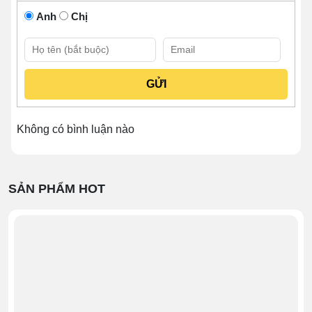
Tủ bánh kem 90cm để bàn kính cong 2 tầng
Anh
Chị
Đặc điểm nổi bật của Tủ bánh kem
để bàn 90cm kính cong 2 tầng
Thiết kế tủ
hiện đại với phần khung được làm từ
hợp kim sơn tĩnh điện cao cấp. Khung được uốn
cong, mang thêm sự mềm mại, tinh tế cho tổng thể
thiết kế.
Không có bình luận nào
Bảng điều khiển
thân thiện với người dùng, bao
gồm các nút chức năng cơ bản như: nút công tắc
đèn, nút công tắc làm lạnh, nút công tắc sấy kính,
SẢN PHẨM HOT
núm chỉnh nhiệt và màn hình hiển thị.
Kính cường lực
3 lớp trong suốt, tích hợp sấy
kính, giúp đảm bảo bề mặt luôn khô ráo, thuận tiện
cho người mua quan sát từ phía ngoài.
Kệ trưng bày
được làm từ hợp kim sơn tĩnh điện
vàng, giúp người dùng sắp xếp các thực phẩm
bảo quản hiệu quả, tiện lợi.