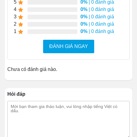
5
động của tủ chỉ
380W
.
0%
| 0 đánh giá
4
0%
| 0 đánh giá
Công nghệ sấy kính kết
hợp với cấp ẩm giúp
3
0%
| 0 đánh giá
duy trì độ tươi ngon của bánh kem mà không ảnh
2
0%
| 0 đánh giá
hưởng đến khả năng trưng bày.
1
0%
| 0 đánh giá
ĐÁNH GIÁ NGAY
Chưa có đánh giá nào.
Hỏi đáp