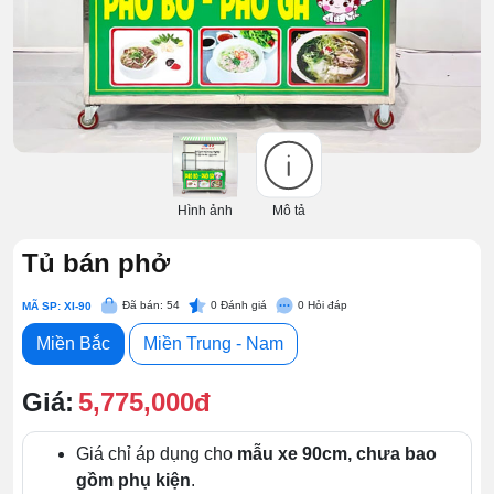
Hình ảnh
Mô tả
Tủ bán phở
Đã bán: 54
0
Đánh giá
0
Hỏi đáp
MÃ SP: XI-90
Miền Bắc
Miền Trung - Nam
Giá:
5,775,000đ
Giá chỉ áp dụng cho
mẫu xe 90cm, chưa bao
gồm phụ kiện
.