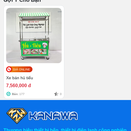
Gợi Ý Cho Bạn
GIÁ ONLINE
Xe bán hủ tiếu
7,560,000 đ
Bán:
177
0
Thương hiệu thiết bị bếp, thiết bị điện lạnh công nghiệp