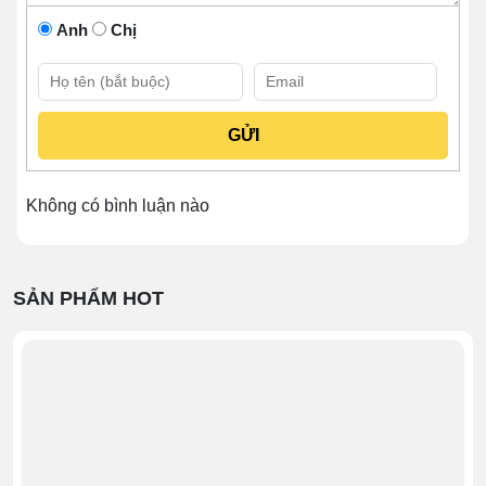
chồng chéo của các loại dụng cụ.
Anh
Chị
1.3 Tạo sự chuyên nghiệp cho quán ăn
Thực khách rất thích nhìn phong cách làm việc chuyên
nghiệp của chủ quán. Sự thành thục ấy được biểu hiện
qua cách trụng phở, thêm topping, đặc biệt là khi quán
đông khách. Người bán sẽ không phải loay hoay tìm
dụng cụ hay di chuyển quá nhiều. Phong cách nhờ vậy
Không có bình luận nào
mà “pro” hơn rất nhiều!
SẢN PHẨM HOT