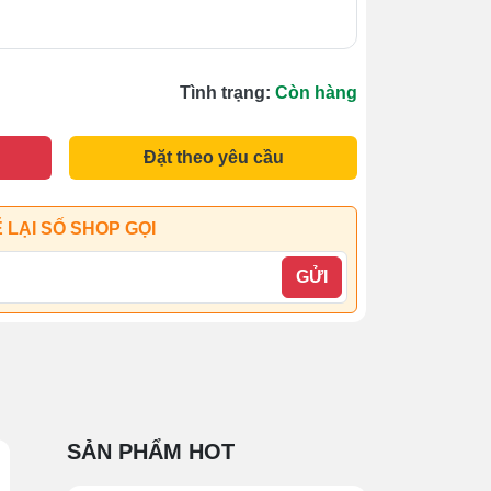
Tình trạng:
Còn hàng
Đặt theo yêu cầu
 LẠI SỐ SHOP GỌI
GỬI
SẢN PHẨM HOT