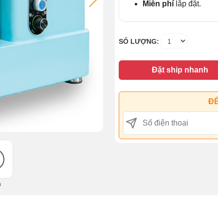
Miễn phí
lắp đặt.
SỐ LƯỢNG:
Đặt ship nhanh
ĐỂ
ả