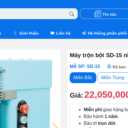
Tin tức
ủ
Giới thiệu
Liên hệ
Hệ thống phân phối
Máy trộn bột SD-15 n
MÃ SP: SD-15
Đã bán:
Miền Bắc
Miền Trung 
22,050,00
Giá:
Miễn phí
giao hàng b
Bảo hành
1 năm
.
Bảo trì
trọn đời
.