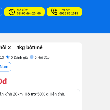
Mở cửa:
Hotline:
08h00 đến 20h00
0915 86 1515
hồi 2 – 4kg bột/mẻ
 13
0
Đánh giá
0
Hỏi đáp
- Nam
0đ
án kính 20km.
Hỗ trợ 50%
đi liên tỉnh.