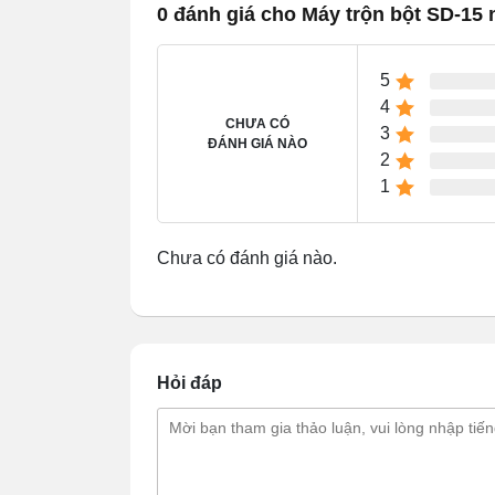
0 đánh giá cho Máy trộn bột SD-15 
5
4
CHƯA CÓ
3
ĐÁNH GIÁ NÀO
2
1
Chưa có đánh giá nào.
Khám phá thiết kế Máy trộ
Hỏi đáp
Khung máy
được làm từ thép sơn tĩ
đập và ít bám bụi.