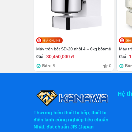
Cối đựng
có dung tích 15L, được là
GIÁ ONLINE
GIÁ
sử dụng.
Máy trộn bột SD-20 nhồi 4 – 6kg bột/mẻ
Máy tr
Giá:
30,450,000 đ
Giá:
1
Bán:
8
0
Bá
Hệ t
Thương hiệu thiết bị bếp, thiết bị
điện lạnh công nghiệp tiêu chuẩn
Nhật, đạt chuẩn JIS (Japan