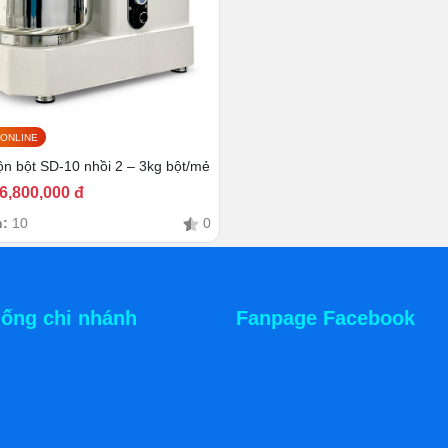
Khung máy
m từ inox cao cấp, an toàn với thực phẩm và dễ vệ sinh sau
 ONLINE
ộn bột SD-10 nhồi 2 – 3kg bột/mẻ
6,800,000 đ
n:
10
0
hống chi nhánh
Fanpage Facebook