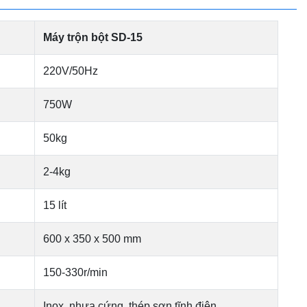
Máy trộn bột SD-15
220V/50Hz
750W
50kg
2-4kg
15 lít
600 x 350 x 500 mm
150-330r/min
Inox, nhựa cứng, thép sơn tĩnh điện