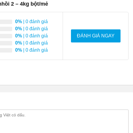
nhồi 2 – 4kg bột/mẻ
0%
| 0 đánh giá
0%
| 0 đánh giá
0%
| 0 đánh giá
ĐÁNH GIÁ NGAY
0%
| 0 đánh giá
0%
| 0 đánh giá
n bột SD-15
nh điện cao cấp, giúp chống gỉ sét, hạn chế móp méo khi va