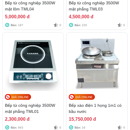
Bếp từ công nghiệp 3500W
Bếp từ công nghiệp 3500W
mặt lõm TML04
mặt phẳng TML03
5,000,000 đ
4,500,000 đ
Bán:
197
0
Bán:
220
0
GIÁ ONLINE
GIÁ ONLINE
Bếp từ công nghiệp 3500W
Bếp xào điện 1 họng 1m1 có
mặt phẳng TML01
bầu nước
2,300,000 đ
15,750,000 đ
Bán:
943
0
Bán:
16
0