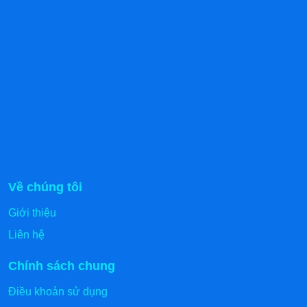
suất sinh nhiệt cao, hạn chế thất thoát nhiệt ra môi
trường, giảm chi phí vận hành lâu dài.
Vận hành an toàn, hạn chế rủi ro
: Không ngọn
lửa, không khí gas, giảm nguy cơ cháy nổ, an tâm
khi sử dụng trong không gian bếp kín.
Thiết kế gọn gàng, tối ưu không gian bếp
: Dễ bố
trí trên bàn bếp hoặc quầy nấu, phù hợp cả bếp nhỏ
lẫn bếp công nghiệp.
Dễ vệ sinh
: Mặt bếp phẳng/lõm chống bám bẩn, lau
chùi nhanh sau mỗi ca nấu.
Hoạt động ổn định, bền bỉ
: Linh kiện chịu tải cao,
Về chúng tôi
phù hợp tần suất sử dụng liên tục tại quán ăn, nhà
Giới thiệu
hàng, bếp kinh doanh.
Liên hệ
Linh hoạt cho nhiều món nấu
: Đáp ứng tốt các
món xào, nấu, hầm, nước lèo với khả năng kiểm
Chính sách chung
soát nhiệt chính xác.
Điều khoản sử dụng