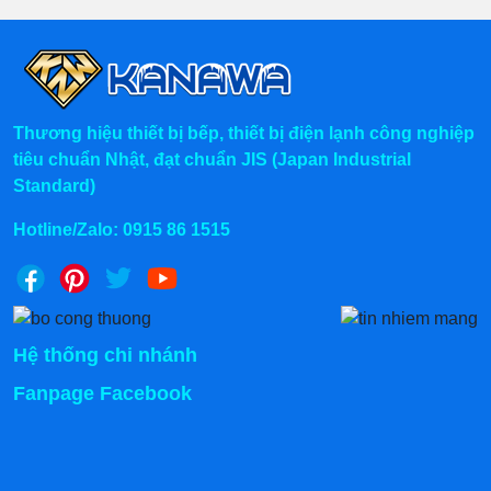
Thương hiệu thiết bị bếp, thiết bị điện lạnh công nghiệp
tiêu chuẩn Nhật, đạt chuẩn JIS (Japan Industrial
Standard)
Hotline/Zalo:
0915 86 1515
Bếp từ đơn công nghiệp Kanawa
Lợi ích khi đầu tư bếp từ đơn
Kanawa
Hệ thống chi nhánh
Gia nhiệt siêu nhanh, rút ngắn thời gian nấu
:
Fanpage Facebook
Công suất lớn giúp làm nóng gần như tức thì, đáp
ứng tốt nhu cầu nấu liên tục, giờ cao điểm.
Tiết kiệm điện năng hơn bếp truyền thống
: Hiệu