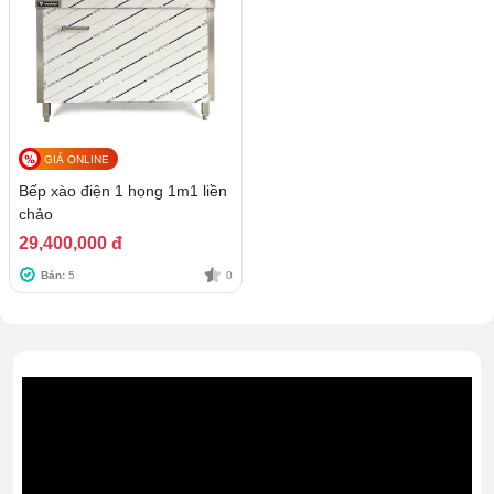
GIÁ ONLINE
Bếp xào điện 1 họng 1m1 liền
chảo
29,400,000 đ
Bán:
5
0