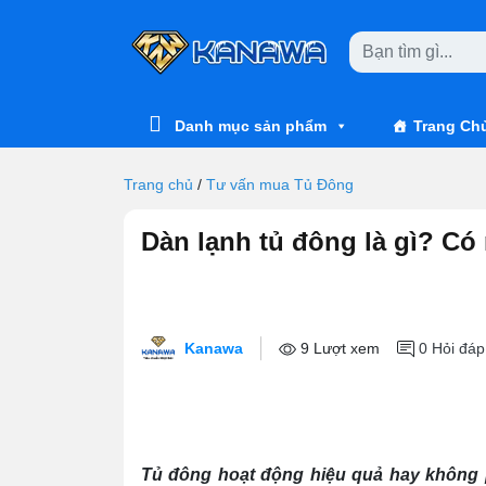
Skip to main content
Danh mục sản phẩm
Trang Ch
Trang chủ
/
Tư vấn mua Tủ Đông
Dàn lạnh tủ đông là gì? Có
Kanawa
9 Lượt xem
0
Hỏi đáp
Tủ đông hoạt động hiệu quả hay không p