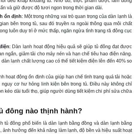
phối đều khắp khoang tủ. Nhờ đó, thực phẩm được làm đông
uẩn và giữ được độ tươi ngon trong thời gian dài.
nh ổn định
: Một trong những vai trò quan trọng của dàn lạnh là
ian bên trong tủ, sau đó truyền ra ngoài thông qua môi chất
rong luôn duy trì ở mức thấp, ngăn ngừa tình trạng rã đông cục
 điện
: Dàn lạnh hoạt động hiệu quả sẽ giúp tủ đông đạt được
n ngắn, giảm tải cho máy nén và hạn chế tiêu hao điện năng.
i dàn lạnh chất lượng cao có thể tiết kiệm điện lên đến 40% so
nh hoạt động ổn định của giúp hạn chế tình trạng quá tải hoặc
 nguy cơ hư hỏng linh kiện bên trong tủ. Điều này không chỉ
 kéo dài tuổi thọ, giúp người dùng tiết kiệm chi phí sửa chữa
tủ đông nào thịnh hành?
lạnh tủ đông phổ biến là dàn lạnh bằng đồng và dàn lạnh bằng
, ảnh hưởng đến khả năng làm lạnh, độ bền và hiệu suất hoạt