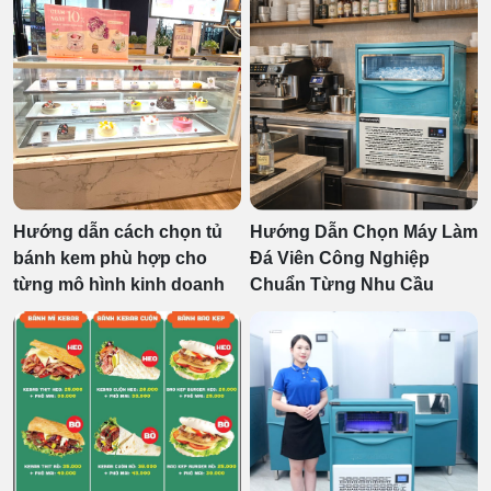
Hướng dẫn cách chọn tủ
Hướng Dẫn Chọn Máy Làm
bánh kem phù hợp cho
Đá Viên Công Nghiệp
từng mô hình kinh doanh
Chuẩn Từng Nhu Cầu