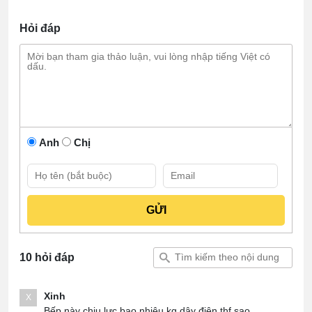
Hỏi đáp
Anh
Chị
10 hỏi đáp
Xinh
X
Bếp này chịu lực bao nhiêu kg.dây điện thf sao