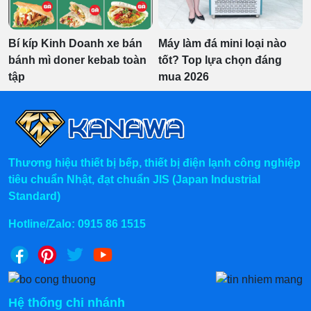
Bí kíp Kinh Doanh xe bán
Máy làm đá mini loại nào
bánh mì doner kebab toàn
tốt? Top lựa chọn đáng
tập
mua 2026
Thương hiệu thiết bị bếp, thiết bị điện lạnh công nghiệp
tiêu chuẩn Nhật, đạt chuẩn JIS (Japan Industrial
Standard)
Hotline/Zalo:
0915 86 1515
Hệ thống chi nhánh