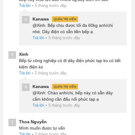
Trả lời
•
5 tháng trước đây
Kanawa
K
QUẢN TRỊ VIÊN
@Xinh: Bếp chịu được tối đa 60kg anh/chị
nhé. Dây điện có sẵn liền bếp ạ
Trả lời
•
5 tháng trước đây
Xinh
X
Bếp từ công nghiệp có đi dây điện phức tạp ko.có tiết
kiệm điện ko
Trả lời
•
5 tháng trước đây
Kanawa
K
QUẢN TRỊ VIÊN
@Xinh: Chào anh/chị, bếp này có sẵn dây
cắm không cần đấu nối phức tạp ạ
Trả lời
•
5 tháng trước đây
Thoa Nguyễn
T
Mình muốn được tư vấn
Trả lời
•
5 tháng trước đây