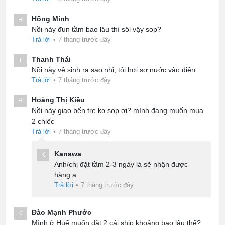
Hồng Minh
H
Nồi này đun tầm bao lâu thì sôi vậy sop?
Trả lời
•
7 tháng trước đây
Thanh Thái
T
Nồi này vệ sinh ra sao nhỉ, tôi hơi sợ nước vào điện
Trả lời
•
7 tháng trước đây
Hoàng Thị Kiều
H
Nồi này giao bến tre ko sop ơi? mình đang muốn mua
2 chiếc
Trả lời
•
7 tháng trước đây
Kanawa
K
Anh/chị đặt tầm 2-3 ngày là sẽ nhận được
hàng ạ
Trả lời
•
7 tháng trước đây
Đào Mạnh Phước
Đ
Mình ở Huế muốn đặt 2 cái ship khoảng bao lâu thế?