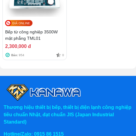
GIÁ ONLINE
Bếp từ công nghiệp 3500W
mặt phẳng TML01
2,300,000 đ
Bán:
954
0
Thương hiệu thiết bị bếp, thiết bị điện lạnh công nghiệp
tiêu chuẩn Nhật, đạt chuẩn JIS (Japan Industrial
Standard)
Hotline/Zalo:
0915 86 1515