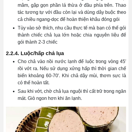
mâm, gập gọn phần lá thừa ở đầu phía trên. Thao
tác tương tự với đầu còn lại và dùng dây buộc theo
cả chiều ngang-dọc để hoàn thiện khâu đóng gói
Tùy vào sở thích, nhu cầu thực tế mà bạn có thể gói
thành chiếc chả lụa lớn hoặc chia nguyên liệu để
gói thành 2-3 chiếc
2.2.4. Luộc/hấp chả lụa
Cho chả vào nồi nước lạnh để luộc trong vòng 45′
rồi vớt ra. Nếu sử dụng xửng hấp thì thời gian chế
biến khoảng 60-70′. Khi chả dậy mùi, thơm sực là
có thể hoàn tất.
Sau khi vớt, chờ chả lụa nguội thì cất trữ trong ngăn
mát. Giò ngon hơn khi ăn lạnh.