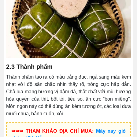
2.3 Thành phẩm
Thành phẩm tạo ra có màu trắng đục, ngả sang màu kem
nhạt với độ săn chắc nhìn thấy rõ, trông cực hấp dẫn.
Chả lụa mang hương vị đậm đà, thật chất với mùi hương
hòa quyện của thịt, bột tỏi, tiêu sọ, ăn cực “bon
miệng”.
Món ngon này có thể dùng ăn kèm tương ớt, các loại dưa
muối chua, bánh cuốn, xôi….
➥➥➥ THAM KHẢO ĐỊA CHỈ MUA:
Máy xay giò