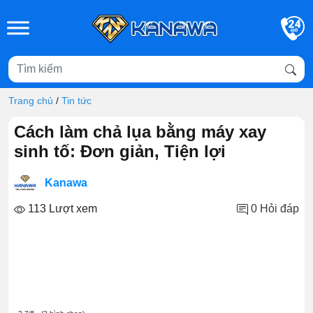
Skip to main content
Trang chủ
/
Tin tức
Cách làm chả lụa bằng máy xay
sinh tố: Đơn giản, Tiện lợi
Kanawa
113 Lượt xem
0
Hỏi đáp