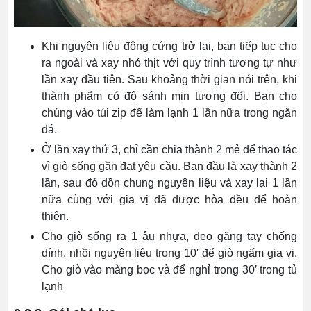
Khi nguyên liệu đông cứng trở lại, bạn tiếp tục cho
ra ngoài và xay nhỏ thịt với quy trình tương tự như
lần xay đầu tiên. Sau khoảng thời gian nói trên, khi
thành phẩm có độ sánh mịn tương đối. Bạn cho
chúng vào túi zip để làm lạnh 1 lần nữa trong ngăn
đá.
Ở lần xay thứ 3, chỉ cần chia thành 2 mẻ để thao tác
vì giò sống gần đạt yêu cầu. Ban đầu là xay thành 2
lần, sau đó dồn chung nguyên liệu và xay lại 1 lần
nữa cùng với gia vị đã được hòa đều để hoàn
thiện.
Cho giò sống ra 1 âu nhựa, đeo găng tay chống
dính, nhồi nguyên liệu trong 10′ để giò ngấm gia vị.
Cho giò vào màng bọc và để nghỉ trong 30′ trong tủ
lạnh