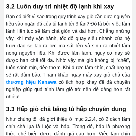
3.2 Luôn duy trì nhiệt độ lạnh khi xay
Bạn có biết vì sao trong quy trình xay giò cần đưa nguyên
liệu vào ngăn đá của tủ lạnh tới 3 lần? Đó là bởi việc làm
lành liên tục sẽ làm chả giòn và dai hơn. Chẳng những
vậy, khi máy vận hành, tốc độ quay siêu nhanh của hệ
lưỡi dao sẽ tạo ra lực ma sát lớn và sinh ra nhiệt làm
nóng nguyên liệu. Khi được làm lạnh, nguy cơ này sẽ
được hạn chế tối đa. Nhờ vậy mà giò không bị “chết”,
luôn sánh mịn, dẻo thơm. Khi được làm chín, chất lượng
sẽ rất đảm bảo. Tham khảo ngay máy xay giò chả của
thương hiệu Kanawa
có tích hợp khay để đá chuyên
nghiệp giúp quá trình làm giò trở nên dễ dàng hơn rất
nhiều!
3.3 Hấp giò chả bằng tủ hấp chuyên dụng
Như chúng tôi đã giới thiệu ở mục 2.2.4, có 2 cách làm
chín chả lụa là luộc và hấp. Trong đó, hấp là phương
thức chế biến được đánh giá cao hơn. Việc làm chín