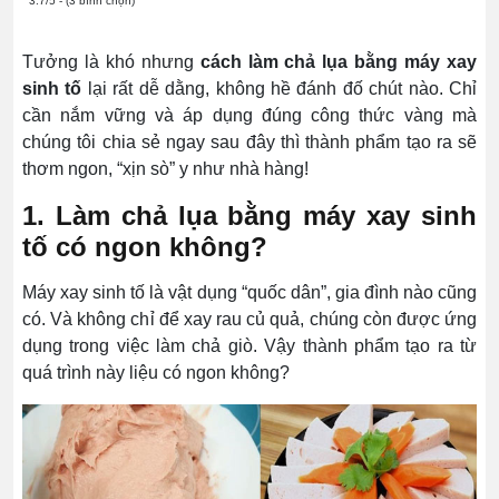
3.7/5 - (3 bình chọn)
Tưởng là khó nhưng
cách làm chả lụa bằng máy xay
sinh tố
lại rất dễ dằng, không hề đánh đố chút nào. Chỉ
cần nắm vững và áp dụng đúng công thức vàng mà
chúng tôi chia sẻ ngay sau đây thì thành phẩm tạo ra sẽ
thơm ngon, “xịn sò” y như nhà hàng!
1. Làm chả lụa bằng máy xay sinh
tố có ngon không?
Máy xay sinh tố là vật dụng “quốc dân”, gia đình nào cũng
có. Và không chỉ để xay rau củ quả, chúng còn được ứng
dụng trong việc làm chả giò. Vậy thành phẩm tạo ra từ
quá trình này liệu có ngon không?