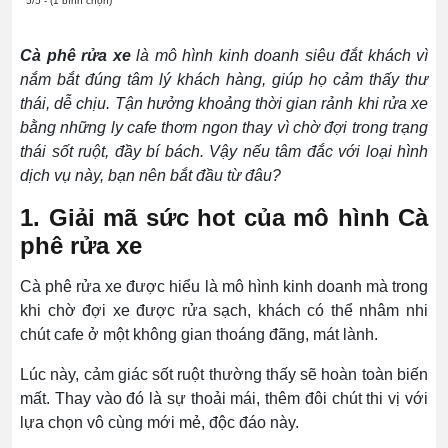
5/5 - (1 bình chọn)
Cà phê rửa xe
là mô hình kinh doanh siêu đắt khách vì
nắm bắt đúng tâm lý khách hàng, giúp họ cảm thấy thư
thái, dễ chịu. Tận hưởng khoảng thời gian rảnh khi rửa xe
bằng những ly cafe thơm ngon thay vì chờ đợi trong trạng
thái sốt ruột, đầy bí bách. Vậy nếu tâm đắc với loại hình
dịch vụ này, bạn nên bắt đầu từ đâu?
1. Giải mã sức hot của mô hình Cà
phê rửa xe
Cà phê rửa xe được hiểu là mô hình kinh doanh mà trong
khi chờ đợi xe được rửa sạch, khách có thể nhâm nhi
chút cafe ở một không gian thoáng đãng, mát lành.
Lúc này, cảm giác sốt ruột thường thấy sẽ hoàn toàn biến
mất. Thay vào đó là sự thoải mái, thêm đôi chút thi vị với
lựa chọn vô cùng mới mẻ, độc đáo này.