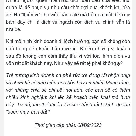
Nhiều người quên mất mục đích ban đầu của việc mở
quán là để phục vụ nhu cầu chờ đợi của khách khi rửa
xe. Họ “thiên vị” cho việc bán cafe mà bỏ qua một điều cơ
bản: đây chỉ là dịch vụ ngách còn dịch vụ chính vẫn là
rửa xe.
Khi mô hình kinh doanh đi lệch hướng, bạn sẽ không còn
chú trọng đến khâu bảo dưỡng. Khiến những vị khách
sau đó không còn cảm thấy thú vị với loại hình dịch vụ
vốn rất đắt khách này. Như vậy sẽ rất tệ phải không ạ?
Thị trường kinh doanh
cà phê rửa xe
đang rất nhộn nhịp
và chưa hề có dấu hiệu bão hòa hay hạ nhiệt. Mong rằng,
với những chia sẻ chi tiết nói trên, các bạn sẽ có thêm
nhiều kinh nghiệm khi lên kế hoạch triển khai mô hình
này. Từ đó, tạo thế thuận lợi cho hành trình kinh doanh
“buôn may, bán đắt”!
Thời gian cập nhật: 08/09/2023