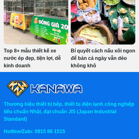
Top 8+ mẫu thiết kế xe
Bí quyết cách nấu xôi ngon
nước ép đẹp, tiện lợi, dễ
để bán cả ngày vẫn dẻo
kinh doanh
không khô
Thương hiệu thiết bị bếp, thiết bị điện lạnh công nghiệp
tiêu chuẩn Nhật, đạt chuẩn JIS (Japan Industrial
Standard)
Hotline/Zalo:
0915 86 1515