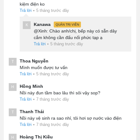
kiệm điện ko
Trả lời
•
5 tháng trước đây
Kanawa
K
QUẢN TRỊ VIÊN
@Xinh: Chào anh/chị, bếp này có sẵn dây
cắm không cần đấu nối phức tạp ạ
Trả lời
•
5 tháng trước đây
Thoa Nguyễn
T
Mình muốn được tư vấn
Trả lời
•
5 tháng trước đây
Hồng Minh
H
Nồi này đun tầm bao lâu thì sôi vậy sop?
Trả lời
•
7 tháng trước đây
Thanh Thái
T
Nồi này vệ sinh ra sao nhỉ, tôi hơi sợ nước vào điện
Trả lời
•
7 tháng trước đây
Hoàng Thị Kiều
H