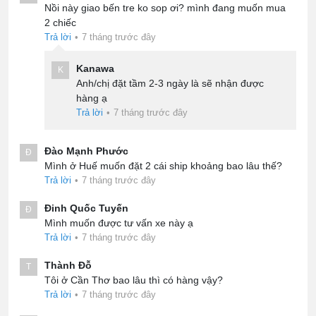
Nồi này giao bến tre ko sop ơi? mình đang muốn mua
2 chiếc
Trả lời
•
7 tháng trước đây
Kanawa
K
Anh/chị đặt tầm 2-3 ngày là sẽ nhận được
hàng ạ
Trả lời
•
7 tháng trước đây
Đào Mạnh Phước
Đ
Mình ở Huế muốn đặt 2 cái ship khoảng bao lâu thế?
Trả lời
•
7 tháng trước đây
Đinh Quốc Tuyến
Đ
Mình muốn được tư vấn xe này ạ
Trả lời
•
7 tháng trước đây
Thành Đỗ
T
Tôi ở Cần Thơ bao lâu thì có hàng vậy?
Trả lời
•
7 tháng trước đây