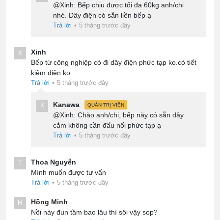
@Xinh: Bếp chịu được tối đa 60kg anh/chị
nhé. Dây điện có sẵn liền bếp ạ
Trả lời
•
5 tháng trước đây
Xinh
X
Bếp từ công nghiệp có đi dây điện phức tạp ko.có tiết
kiệm điện ko
Trả lời
•
5 tháng trước đây
Kanawa
K
QUẢN TRỊ VIÊN
@Xinh: Chào anh/chị, bếp này có sẵn dây
cắm không cần đấu nối phức tạp ạ
Trả lời
•
5 tháng trước đây
Thoa Nguyễn
T
Mình muốn được tư vấn
Trả lời
•
5 tháng trước đây
Hồng Minh
H
Nồi này đun tầm bao lâu thì sôi vậy sop?