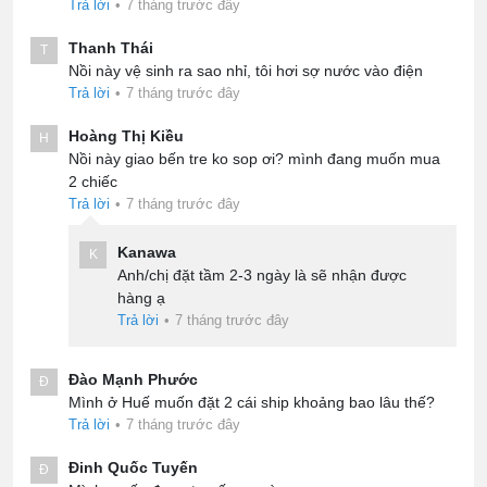
Trả lời
•
7 tháng trước đây
Thanh Thái
T
Nồi này vệ sinh ra sao nhỉ, tôi hơi sợ nước vào điện
Trả lời
•
7 tháng trước đây
Hoàng Thị Kiều
H
Nồi này giao bến tre ko sop ơi? mình đang muốn mua
2 chiếc
Trả lời
•
7 tháng trước đây
Kanawa
K
Anh/chị đặt tầm 2-3 ngày là sẽ nhận được
hàng ạ
Trả lời
•
7 tháng trước đây
Đào Mạnh Phước
Đ
Mình ở Huế muốn đặt 2 cái ship khoảng bao lâu thế?
Trả lời
•
7 tháng trước đây
Đinh Quốc Tuyến
Đ