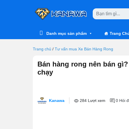
Skip to main content
Danh mục sản phẩm
Trang Ch
Trang chủ
/
Tư vấn mua Xe Bán Hàng Rong
Bán hàng rong nên bán gì
chạy
Kanawa
284 Lượt xem
0
Hỏi đ