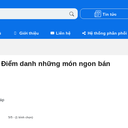
Tin tức
ủ
Giới thiệu
Liên hệ
Hệ thống phân phối
? Điểm danh những món ngon bán
áp
5/5 - (1 bình chọn)